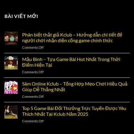
BÀI VIẾT MỚI
Phân biệt thật giả Kclub – Hướng dẫn chi tiết để
người chơi nhận diện cổng game chính thức
on
Comments Off
Phân
biệt
Mậu Binh – Tựa Game Bài Hot Nhất Trong Thời
thật
Điểm Hiện Tại
giả
on
Comments Off
Kclub
Mậu
–
Binh
Sâm Online Kclub – Tổng Hợp Mẹo Chơi Hiệu Quả
Hướng
–
dẫn
Giúp Dễ Thắng Nhất
Tựa
chi
on
Comments Off
Game
tiết
Sâm
Bài
để
Online
Top 5 Game Bài Đổi Thưởng Trực Tuyến Được Yêu
Hot
người
Kclub
Nhất
Thích Nhất Tại Kclub Năm 2025
chơi
–
Trong
nhận
on
Comments Off
Tổng
Thời
diện
Top
Hợp
Điểm
cổng
5
Mẹo
Hiện
game