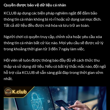
Quyền được bảo vệ dữ liệu cá nhân
KCLUB áp dụng các biện pháp nghiêm ngặt để đảm bảo
thông tin cá nhân không bị rò rỉ hoặc sử dụng sai mục đích.
Tất cả dữ liệu đều được mã hóa và lưu trữ an toàn.
Người chơi có quyền truy cập, chỉnh sửa hoặc yêu cầu xóa
thông tin cá nhân bất cứ lúc nào. Mọi yêu cầu sẽ được xử lý
trong khoảng thời gian từ 3 đến 7 ngày làm việc.
Hội viên sẽ luôn được thông báo đầy đủ về cách thức thu
thập và sử dụng dữ liệu. Nếu có bất kỳ thắc mắc nào, đội ngũ
hỗ trợ của KCLUB sẽ sẵn sàng giải đáp trong thời gian sớm
nhất.