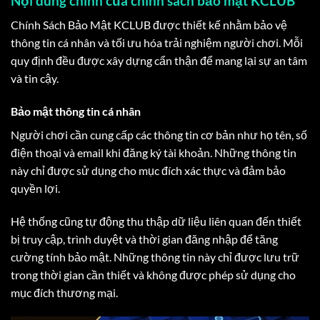
Nội dung chính của chính sách bảo mật KCLUB
Chính Sách Bảo Mật KCLUB được thiết kế nhằm bảo vệ
thông tin cá nhân và tối ưu hóa trải nghiệm người chơi. Mỗi
quy định đều được xây dựng cẩn thận để mang lại sự an tâm
và tin cậy.
Bảo mật thông tin cá nhân
Người chơi cần cung cấp các thông tin cơ bản như họ tên, số
điện thoại và email khi đăng ký tài khoản. Những thông tin
này chỉ được sử dụng cho mục đích xác thực và đảm bảo
quyền lợi.
Hệ thống cũng tự động thu thập dữ liệu liên quan đến thiết
bị truy cập, trình duyệt và thời gian đăng nhập để tăng
cường tính bảo mật. Những thông tin này chỉ được lưu trữ
trong thời gian cần thiết và không được phép sử dụng cho
mục đích thương mại.