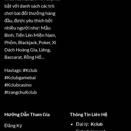
bật với danh sách các trò
chơi bài đổi thưởng hàng
đầu, được yêu thích bởi
nhiều người như: Mậu
Binh, Tiến Lên Miền Nam,
Phỏm, Blackjack, Poker, Xì
Dách Hoàng Gia, Liêng,
Baccarat, Rồng Hổ…
Hastags: #Kclub
#Kclubgamebai
#Kclubcasino
#trangchuKclub
Hướng Dẫn Tham Gia
Thông Tin Liên Hệ
Đại lý:
Kclub
Đăng Ký