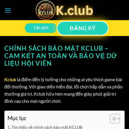
Skip
to
content
ĐĂNG KÝ
TẢI APP
CHÍNH SÁCH BẢO MẬT KCLUB –
CAM KẾT AN TOÀN VÀ BẢO VỆ DỮ
LIỆU HỘI VIÊN
Kclub
là điểm đến lý tưởng cho những ai yêu thích game bài
đổi thưởng. Với giao diện hiện đại, lối chơi hấp dẫn và phần
thưởng giá trị, Kclub hứa hẹn mang đến giây phút giải trí
đỉnh cao cho mọi người chơi.
Mục lục
Tìm hiểu về chính sách bảo mật KCLUB