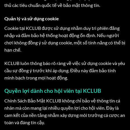
thủ các tiêu chuẩn quốc tế về bảo mật thông tin.
Quản lý và sử dụng cookie
Cookie tại KCLUB được sử dụng nhằm duy trì phiên đăng
nhập và đảm bảo hệ thống hoạt động ổn định. Nếu người
chơi không đồng ý sử dụng cookie, một số tính năng có thể bị
hạn chế.
KCLUB luôn thông báo rõ ràng về việc sử dụng cookie và yêu
cầu sự đồng ý trước khi áp dụng. Điều này đảm bảo tính
minh bạch trong mọi hoạt động.
Quyền lợi dành cho hội viên tại KCLUB
Chính Sách Bảo Mật KCLUB không chỉ bảo vệ thông tin cá
nhân mà còn mang lại nhiều quyền lợi cho hội viên. Đây là
cam kết của nền tảng nhằm xây dựng môi trường cá cược an
toàn và đáng tin cậy.