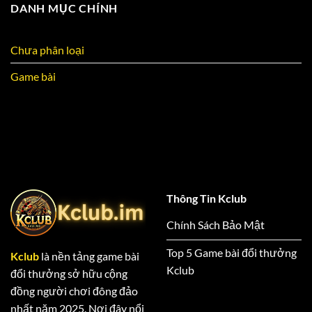
Game
DANH MỤC CHÍNH
Chơi
Tại
chính
Bài
Hiệu
thức
Đổi
Quả
Thưởng
Giúp
Chưa phân loại
Trực
Dễ
Tuyến
Thắng
Game bài
Được
Nhất
Yêu
Thích
Nhất
Tại
Kclub
Năm
2025
Thông Tin Kclub
Chính Sách Bảo Mật
Top 5 Game bài đổi thưởng
Kclub
là nền tảng game bài
Kclub
đổi thưởng sở hữu cộng
đồng người chơi đông đảo
nhất năm 2025. Nơi đây nổi