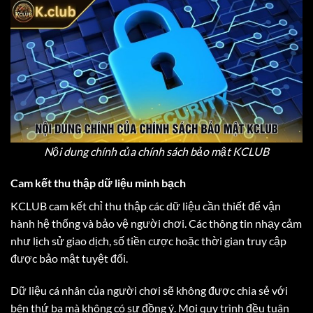
Nội dung chính của chính sách bảo mật KCLUB
Cam kết thu thập dữ liệu minh bạch
KCLUB cam kết chỉ thu thập các dữ liệu cần thiết để vận
hành hệ thống và bảo vệ người chơi. Các thông tin nhạy cảm
như lịch sử giao dịch, số tiền cược hoặc thời gian truy cập
được bảo mật tuyệt đối.
Dữ liệu cá nhân của người chơi sẽ không được chia sẻ với
bên thứ ba mà không có sự đồng ý. Mọi quy trình đều tuân